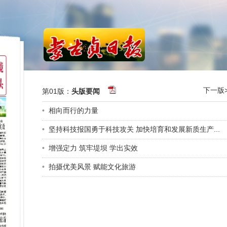
下一版>
第01版：
头版要闻
•
相向而行的力量
•
坚持科技报国勇于科技攻关 加快培育和发展新质生产...
•
增强定力 筑牢堤坝 学出实效
•
拍摄优美风景 赋能文化旅游