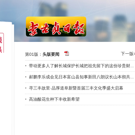
下一版>
第01版：
头版要闻
•
带动更多人了解长城保护长城把祖先留下的这份珍贵财...
•
郝鹏李乐成会见日本富山县知事新田八朗议长山本彻共...
•
寻三丰故里·品厚道阜新暨首届三丰文化季盛大启幕
•
高油酸花生种下丰收新希望